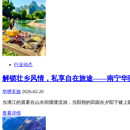
行业动态
​解锁壮乡风情，私享自在旅途——南宁
华骋车旅
2026-02-20
当漓江的晨雾在山水间缓缓流淌，当阳朔的田园在夕阳下镀上暖
查看详情